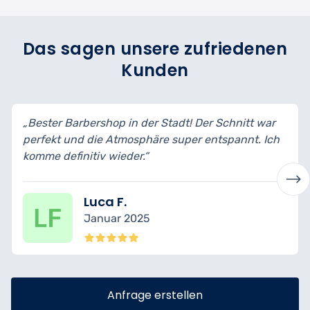
Das sagen unsere zufriedenen
Kunden
 Schnitt war
„Professionell, stilvoll und sehr sauber ge
tspannt. Ich
Bart und Haare sehen top aus – und der 
Handtuch-Service war das Highlight!“
Ömer C.
Dezember 2024
Anfrage erstellen