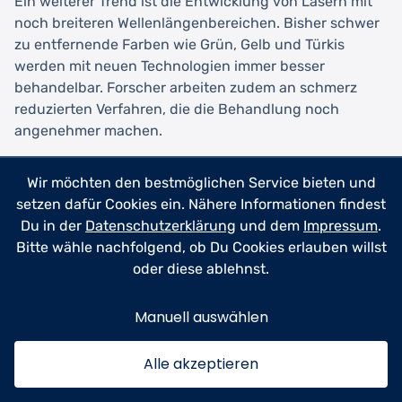
Ein weiterer Trend ist die Entwicklung von Lasern mit
noch breiteren Wellenlängenbereichen. Bisher schwer
zu entfernende Farben wie Grün, Gelb und Türkis
werden mit neuen Technologien immer besser
behandelbar. Forscher arbeiten zudem an schmerz
reduzierten Verfahren, die die Behandlung noch
angenehmer machen.
Auch im Bereich der Nachsorge gibt es Innovationen.
Wir möchten den bestmöglichen Service bieten und
Spezielle Cremes und Gele, die die Heilung
setzen dafür Cookies ein. Nähere Informationen findest
beschleunigen und das Lymphsystem beim
Du in der
Datenschutzerklärung
und dem
Impressum
.
Abtransport der Pigmente unterstützen, werden immer
Bitte wähle nachfolgend, ob Du Cookies erlauben willst
effektiver. Manche Praxen setzen bereits auf
oder diese ablehnst.
zusätzliche Therapien wie Mikroneedling, um die
Hauterneuerung zu fördern.
Manuell auswählen
Alle akzeptieren
Fazit