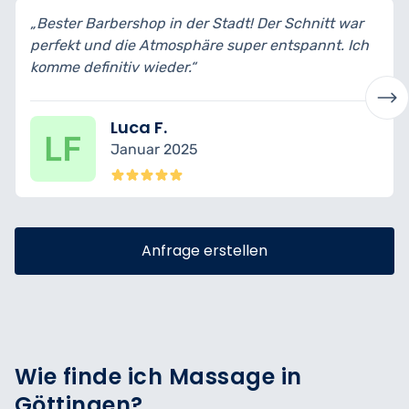
itt war
„Professionell, stilvoll und sehr sauber gearbeit
nt. Ich
Bart und Haare sehen top aus – und der heiße
Handtuch-Service war das Highlight!“
Ömer C.
Dezember 2024
Anfrage erstellen
Wie finde ich Massage in
Göttingen?