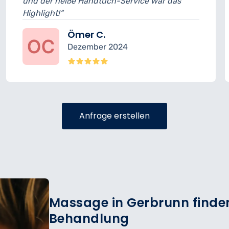
-Service war das
Abzug. Ansonsten top Erge
Daniel S.
024
November 202
Anfrage erstellen
Massage in Gerbrunn finden
Behandlung