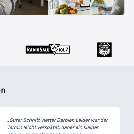
en
ier. Leider war der
„Super entspannte Atmosphä
er ein kleiner
Einrichtung und ein richtig g