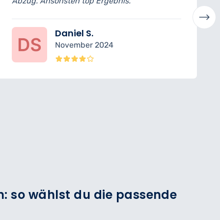
bnis.“
Barbier versteht sein Handwer
Jonas H.
4
Oktober 2024
: so wählst du die passende