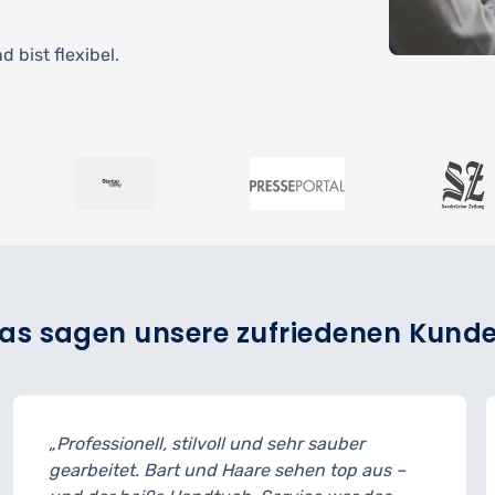
 bist flexibel.
as sagen unsere zufriedenen Kund
und sehr sauber
„Guter Schnitt, netter Barb
are sehen top aus –
Termin leicht verspätet, dah