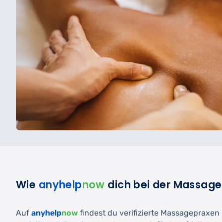
Wie
anyhelp
now
dich bei der Massage
Auf
anyhelp
now
findest du verifizierte Massagepraxen