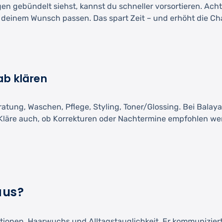
 gebündelt siehst, kannst du schneller vorsortieren. Achte
zu deinem Wunsch passen. Das spart Zeit – und erhöht die Ch
ab klären
ratung, Waschen, Pflege, Styling, Toner/Glossing. Bei Bala
. Kläre auch, ob Korrekturen oder Nachtermine empfohlen wer
aus?
tionen, Haarwuchs und Alltagstauglichkeit. Er kommuniziert 