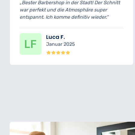
 der Stadt! Der Schnitt
„Professionell, stilvoll 
Atmosphäre super
gearbeitet. Bart und Ha
definitiv wieder.“
und der heiße Handtuch
Highlight!“
Ömer C.
025
Dezember 2