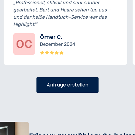
und sehr sauber
„Guter Schnitt, netter Barb
are sehen top aus –
Termin leicht verspätet, dah
-Service war das
Abzug. Ansonsten top Erge
Daniel S.
024
November 202
Anfrage erstellen