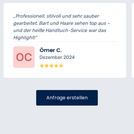
r sauber
„Guter Schnitt, netter Barbier. Lei
en top aus –
Termin leicht verspätet, daher ein 
ce war das
Abzug. Ansonsten top Ergebnis.“
Daniel S.
November 2024
Anfrage erstellen