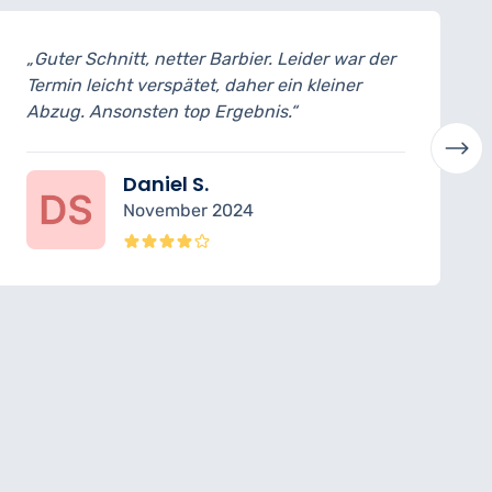
der war der
„Super entspannte Atmosphäre, mo
kleiner
Einrichtung und ein richtig guter Fa
Barbier versteht sein Handwerk.“
Jonas H.
Oktober 2024