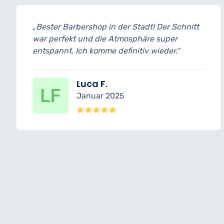
adt! Der Schnitt
„Professionell, stilvoll und seh
häre super
gearbeitet. Bart und Haare seh
iv wieder.“
und der heiße Handtuch-Servi
Highlight!“
Ömer C.
Dezember 2024