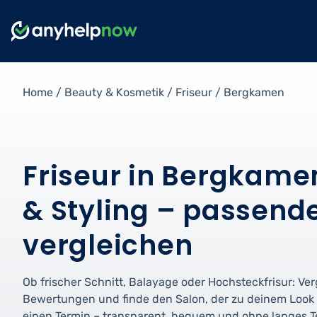
Home
/
Beauty & Kosmetik
/
Friseur
/
Bergkamen
Friseur in Bergkamen
& Styling – passende
vergleichen
Ob frischer Schnitt, Balayage oder Hochsteckfrisur: Verg
Bewertungen und finde den Salon, der zu deinem Look 
einen Termin – transparent, bequem und ohne langes Te