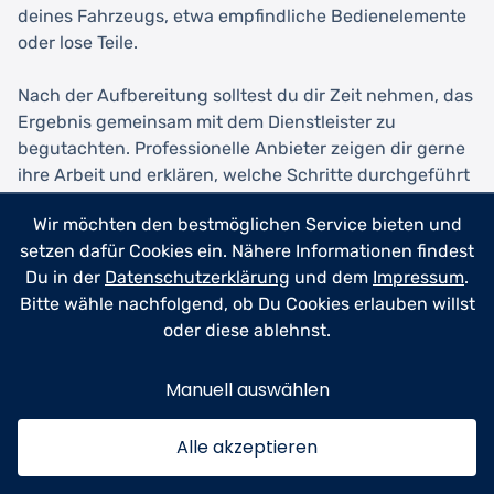
deines Fahrzeugs, etwa empfindliche Bedienelemente
oder lose Teile.
Nach der Aufbereitung solltest du dir Zeit nehmen, das
Ergebnis gemeinsam mit dem Dienstleister zu
begutachten. Professionelle Anbieter zeigen dir gerne
ihre Arbeit und erklären, welche Schritte durchgeführt
wurden. Falls du mit einzelnen Aspekten nicht
Wir möchten den bestmöglichen Service bieten und
zufrieden bist, sprich dies direkt an – seriöse
setzen dafür Cookies ein. Nähere Informationen findest
Aufbereiter bessern bei berechtigten Beanstandungen
Du in der
Datenschutzerklärung
und dem
Impressum
.
ohne Probleme nach. Umgekehrt hilft positives
Bitte wähle nachfolgend, ob Du Cookies erlauben willst
Feedback durch Bewertungen oder
oder diese ablehnst.
Weiterempfehlungen dem Dienstleister und unterstützt
andere Kunden bei ihrer Auswahl.
Manuell auswählen
Für eine langfristig gute Zusammenarbeit lohnt es sich,
bei Zufriedenheit beim selben Anbieter zu bleiben.
Alle akzeptieren
Viele Dienstleister bieten Stammkunden Rabatte oder
bevorzugte Terminvergabe an. Regelmäßige